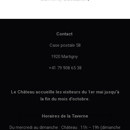
Contact
Case postale 58
1920 Martigny
+41 79 908 65 38
Le Château accueille les visiteurs du 1er mai jusqu’à
la fin du mois d’octobre.
Horaires de la Taverne
Du mercredi au dimanche : Château : 11h – 19h (dimanche