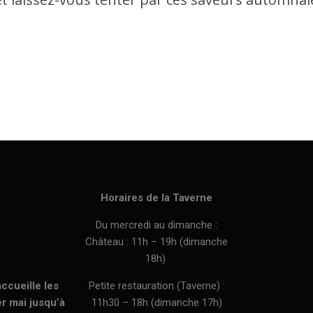
Horaires de la Taverne
Du mercredi au dimanche :
Château : 11h – 19h (dimanche
18h)
ccueille les
Petite restauration (Taverne) :
er mai jusqu’à
11h30 – 18h (dimanche 17h)