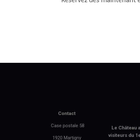
Contact
Case postale 58
Le Château a
visiteurs du 1
1920 Martigny