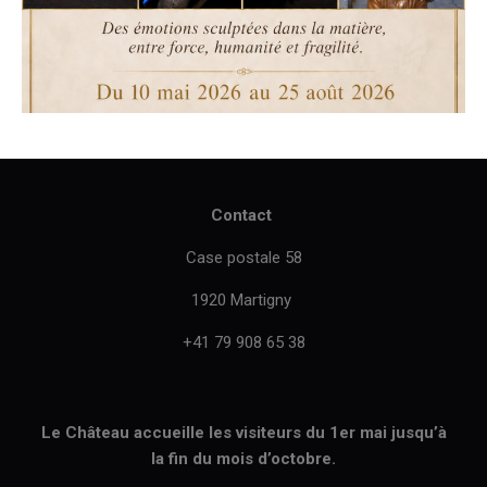
Contact
Case postale 58
1920 Martigny
+41 79 908 65 38
Le Château accueille les visiteurs du 1er mai jusqu’à
la fin du mois d’octobre.